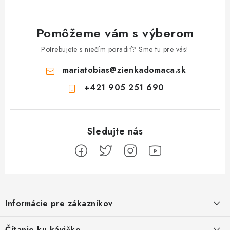
Pomôžeme vám s výberom
Potrebujete s niečím poradiť? Sme tu pre vás!
mariatobias
@
zienkadomaca.sk
+421 905 251 690
Z
á
Informácie pre zákazníkov
p
ä
Ako sa registrovať
Čítanie ku kávičke