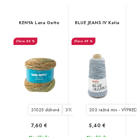
KENYA Lana Gatto
BLUE JEANS IV Katia
20 %
39 %
31025 dúhová
31027 béžová-modrá
203 ražná mix - VÝPRED
7,60 €
5,40 €