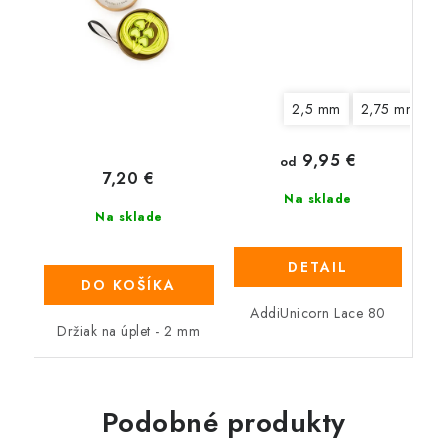
2,5 mm
2,75 mm
3
9,95 €
od
7,20 €
Na sklade
Na sklade
DETAIL
DO KOŠÍKA
AddiUnicorn Lace 80
Držiak na úplet - 2 mm
Podobné produkty