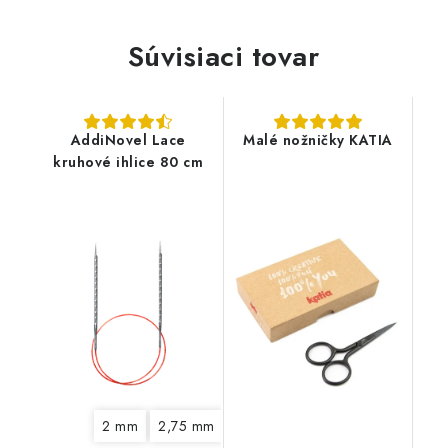
Súvisiaci tovar
AddiNovel Lace
Malé nožničky KATIA
kruhové ihlice 80 cm
2 mm
2,75 mm
3,25 mm
3,75 mm
4,5 mm