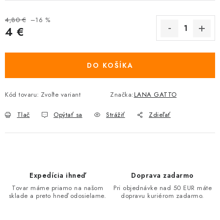
4,80 €
–16 %
4 €
Jednotková cena:
DO KOŠÍKA
Kód tovaru:
Zvoľte variant
Značka:
LANA GATTO
Tlač
Opýtať sa
Strážiť
Zdieľať
Expedícia ihneď
Doprava zadarmo
Tovar máme priamo na našom
Pri objednávke nad 50 EUR máte
sklade a preto hneď odosielame.
dopravu kuriérom zadarmo.