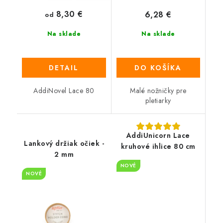
8,30 €
6,28 €
od
Na sklade
Na sklade
DETAIL
DO KOŠÍKA
AddiNovel Lace 80
Malé nožničky pre
pletiarky
AddiUnicorn Lace
Lankový držiak očiek -
kruhové ihlice 80 cm
2 mm
NOVÉ
NOVÉ