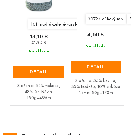
30724 dúhový mix
30
101 modrá-zelená-koralová-pistáciová
103 modrá-ty
4,60 €
13,10 €
21,95 €
Na sklade
Na sklade
DETAIL
DETAIL
Zloženie: 55% bavlna,
Zloženie: 52% viskóza,
35% hodváb, 10% viskóza
48% ľan Návin:
Návin: 50g=170m
150g=495m