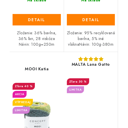
Na sklade
Na sklade
DETAIL
DETAIL
Zloženie: 36% bavlna,
Zloženie: 95% recyklovaná
36% ľan, 28 viskóza
bavlna, 5% iné
Návin: 100g=250m
vláknaNávin: 100g-380m
MALTA Lana Gatto
MOOI Katia
30 %
40 %
LIMITKA
AKCIA
VÝPREDAJ
LIMITKA