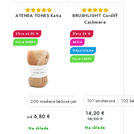
ATENEA TONES Katia
BRUSHLIGHT Cardiff
Cashmere
až 20 %
24 %
Nové FARBY
AKCIA
Odporúčame
Nové FARBY
101 smotanová
102 b
200 medená-béžová-jemná zelená - VÝPREDAJ
201 
14,20 €
6,80 €
od
18,90 €
Na sklade
Na sklade