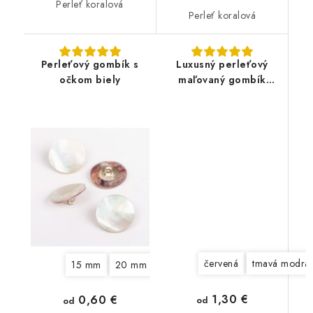
Perleť koralová
Perleť koralová
Perleťový gombík s
Luxusný perleťový
očkom biely
maľovaný gombík
UNION KNOPF
červená
tmavá modrá
15 mm
20 mm
1,30 €
0,60 €
od
od