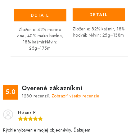
DETAIL
DETAIL
Zloženie: 82% kašmír, 18%
Zloženie: 42% merino
hodváb Návin: 25g=138m
vlna, 40% mako bavlna,
18% kašmírNávin:
25g=175m
Overené zákazníkmi
5.0
1280
recenzií.
Zobraziť všetky recenzie
Helena P.
Rýchle vybavenie mojej objednávky. Ďakujem