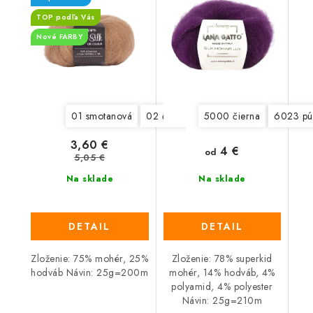
TOP podľa Vás
Nové FARBY
01 smotanová
02 čierna
03 svetlá ružová s fial
5000 čierna
6023 pú
3,60 €
4 €
od
5,05 €
Na sklade
Na sklade
DETAIL
DETAIL
Zloženie: 75% mohér, 25%
Zloženie: 78% superkid
hodváb Návin: 25g=200m
mohér, 14% hodváb, 4%
polyamid, 4% polyester
Návin: 25g=210m