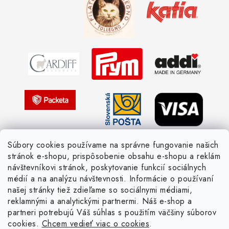
Ako sa orientovať v hrúbke priadzí
Obchodné podmienky
Vernostné zľavy
Ochrana osobných údajov
Strážny pes postráži
Žiadosť dotknutej osoby
Pletený slovník anglicky-česky
Pletený slovník česky-anglicky
Súbory cookies používame na správne fungovanie našich
stránok e-shopu, prispôsobenie obsahu e-shopu a reklám
návštevníkovi stránok, poskytovanie funkcií sociálnych
médií a na analýzu návštevnosti. Informácie o používaní
našej stránky tiež zdieľame so sociálnymi médiami,
reklamnými a analytickými partnermi. Náš e-shop a
partneri potrebujú Váš súhlas s použitím väčšiny súborov
cookies.
Chcem vedieť viac o cookies
.