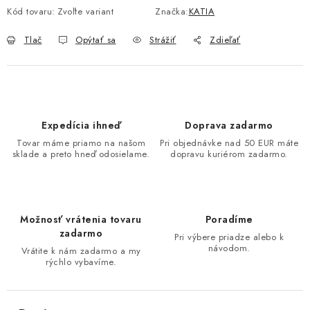
Kód tovaru:
Zvoľte variant
Značka:
KATIA
Tlač
Opýtať sa
Strážiť
Zdieľať
Expedícia ihneď
Doprava zadarmo
Tovar máme priamo na našom
Pri objednávke nad 50 EUR máte
sklade a preto hneď odosielame.
dopravu kuriérom zadarmo.
Možnosť vrátenia tovaru
Poradíme
zadarmo
Pri výbere priadze alebo k
návodom.
Vrátite k nám zadarmo a my
rýchlo vybavíme.