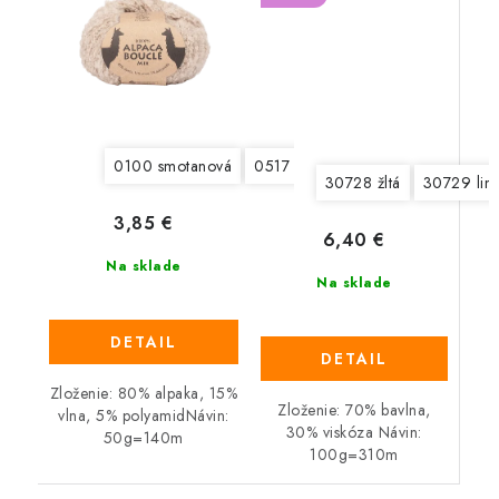
0100 smotanová
0517 šedá
0602 hnedá
2020
30728 žltá
30729 lim
3,85 €
6,40 €
Na sklade
Na sklade
DETAIL
DETAIL
Zloženie: 80% alpaka, 15%
Zloženie: 70% bavlna,
vlna, 5% polyamidNávin:
30% viskóza Návin:
50g=140m
100g=310m