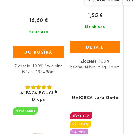
01 púštna ružová
02 r
1,55 €
16,60 €
Na sklade
Na sklade
DETAIL
DO KOŠÍKA
Zloženie: 100%
Zloženie: 100% ťavia vlna
bavlna, Návin: 50g=160m
Návin: 25g=56m
ALPACA BOUCLÉ
MAIORCA Lana Gatto
Drops
Nové FARBY
21 %
VÝPREDAJ
LIMITKA