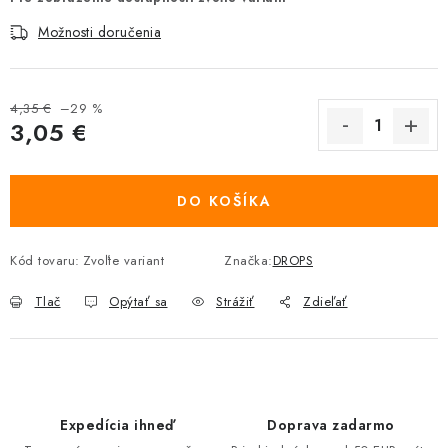
Možnosti doručenia
4,35 €
–29 %
3,05 €
Jednotková cena:
DO KOŠÍKA
Kód tovaru:
Zvoľte variant
Značka:
DROPS
Tlač
Opýtať sa
Strážiť
Zdieľať
Expedícia ihneď
Doprava zadarmo