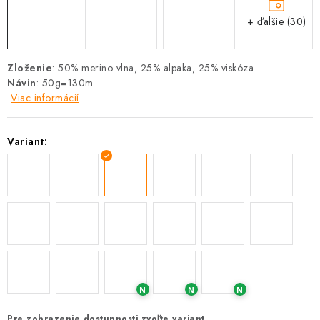
+ ďalšie (30)
Zloženie
: 50% merino vlna, 25% alpaka, 25% viskóza
Návin
: 50g=130m
Viac informácií
Variant:
N
N
N
Pre zobrazenie dostupnosti zvoľte variant