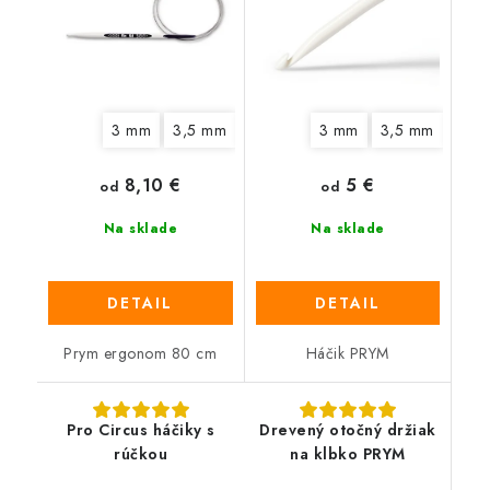
3 mm
3,5 mm
4 mm
4,5 mm
3 mm
3,5 mm
5 mm
6 mm
4,5
8,10 €
5 €
od
od
Na sklade
Na sklade
DETAIL
DETAIL
Prym ergonom 80 cm
Háčik PRYM
Pro Circus háčiky s
Drevený otočný držiak
rúčkou
na klbko PRYM