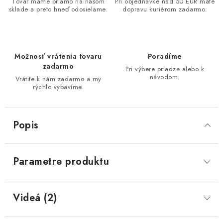
Tovar máme priamo na našom
Pri objednávke nad 50 EUR máte
sklade a preto hneď odosielame.
dopravu kuriérom zadarmo.
Možnosť vrátenia tovaru
Poradíme
zadarmo
Pri výbere priadze alebo k
návodom.
Vrátite k nám zadarmo a my
rýchlo vybavíme.
Popis
Parametre produktu
Videá (2)