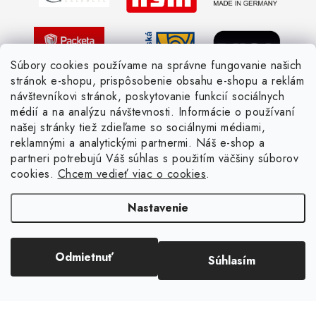
Pletený slovník česky-anglicky
Súbory cookies používame na správne fungovanie našich
stránok e-shopu, prispôsobenie obsahu e-shopu a reklám
návštevníkovi stránok, poskytovanie funkcií sociálnych
médií a na analýzu návštevnosti. Informácie o používaní
našej stránky tiež zdieľame so sociálnymi médiami,
reklamnými a analytickými partnermi. Náš e-shop a
partneri potrebujú Váš súhlas s použitím väčšiny súborov
cookies.
Chcem vedieť viac o cookies
.
Nastavenie
Copyright 2026
Žienka domáca
. Všetky práva vyhradené.
Upraviť nastavenie
Odmietnuť
Súhlasím
cookies
Vytvoril Shoptet