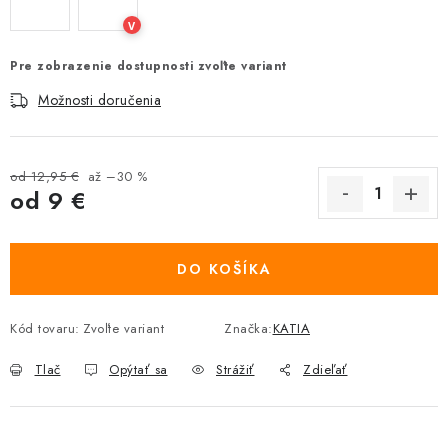
V
Pre zobrazenie dostupnosti zvoľte variant
Možnosti doručenia
od 12,95 €
až –30 %
od
9 €
Jednotková cena:
DO KOŠÍKA
Kód tovaru:
Zvoľte variant
Značka:
KATIA
Tlač
Opýtať sa
Strážiť
Zdieľať