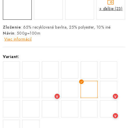
+ ďalšie (23)
Zloženie
:
65% recyklovaná bavlna, 25% polyester, 10% iné
Návin
: 500g=100m
Viac informácií
Variant:
V
V
V