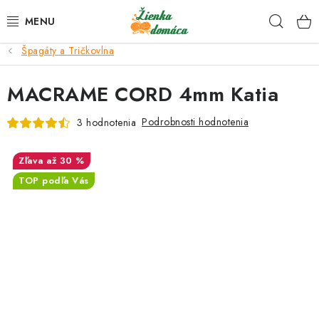
Prejsť
Hľad
na
obsah
Špagáty a Tričkovlna
NOVINKY*
MACRAME CORD 4mm Katia
KLBKÁ
Podrobnosti hodnotenia
3 hodnotenia
GALANTÉRIA
až 30 %
ČASOPISY, NÁVODY
TOP podľa Vás
DARČEKOVÉ POUKÁŽKY
VÝPREDAJ!
O nás a výrobcoch
Ako nakupovať
Návody a video kurzy
VIDEO návody k ovládaniu e-shopu
Oznamy
Kontakty