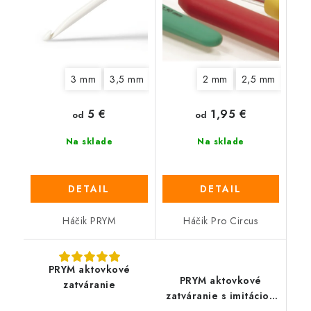
3 mm
3,5 mm
4,5 mm
2 mm
5 mm
2,5 mm
6 mm
7 mm
3 m
5 €
1,95 €
od
od
Na sklade
Na sklade
DETAIL
DETAIL
Háčik PRYM
Háčik Pro Circus
PRYM aktovkové
PRYM aktovkové
zatváranie
zatváranie s imitáciou
kože vo farbe antiková