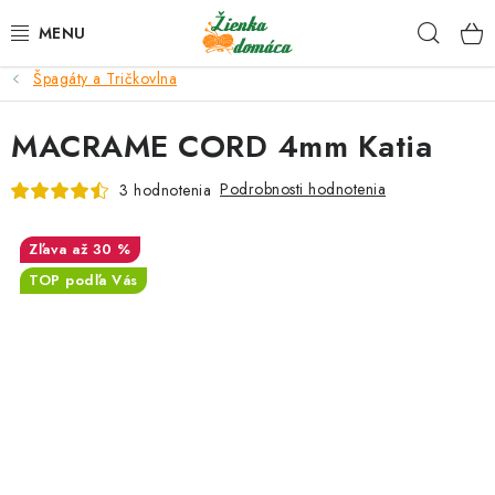
Prejsť
Hľad
na
obsah
Špagáty a Tričkovlna
NOVINKY*
MACRAME CORD 4mm Katia
KLBKÁ
Podrobnosti hodnotenia
3 hodnotenia
GALANTÉRIA
až 30 %
ČASOPISY, NÁVODY
TOP podľa Vás
DARČEKOVÉ POUKÁŽKY
VÝPREDAJ!
O nás a výrobcoch
Ako nakupovať
Návody a video kurzy
VIDEO návody k ovládaniu e-shopu
Oznamy
Kontakty