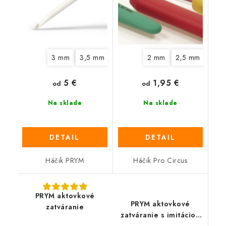
3 mm
3,5 mm
4,5 mm
2 mm
5 mm
2,5 mm
6 mm
7 mm
3 m
5 €
1,95 €
od
od
Na sklade
Na sklade
DETAIL
DETAIL
Háčik PRYM
Háčik Pro Circus
PRYM aktovkové
PRYM aktovkové
zatváranie
zatváranie s imitáciou
kože vo farbe antiková