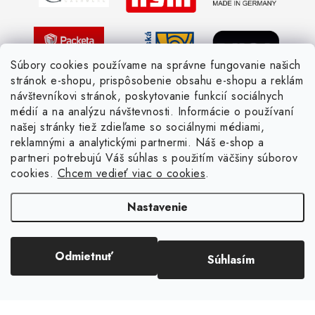
Pletený slovník česky-anglicky
Súbory cookies používame na správne fungovanie našich
stránok e-shopu, prispôsobenie obsahu e-shopu a reklám
návštevníkovi stránok, poskytovanie funkcií sociálnych
médií a na analýzu návštevnosti. Informácie o používaní
našej stránky tiež zdieľame so sociálnymi médiami,
reklamnými a analytickými partnermi. Náš e-shop a
partneri potrebujú Váš súhlas s použitím väčšiny súborov
cookies.
Chcem vedieť viac o cookies
.
Nastavenie
Copyright 2026
Žienka domáca
. Všetky práva vyhradené.
Upraviť nastavenie
Odmietnuť
Súhlasím
cookies
Vytvoril Shoptet