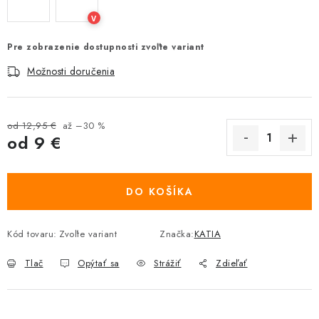
V
Pre zobrazenie dostupnosti zvoľte variant
Možnosti doručenia
od 12,95 €
až –30 %
od
9 €
Jednotková cena:
DO KOŠÍKA
Kód tovaru:
Zvoľte variant
Značka:
KATIA
Tlač
Opýtať sa
Strážiť
Zdieľať