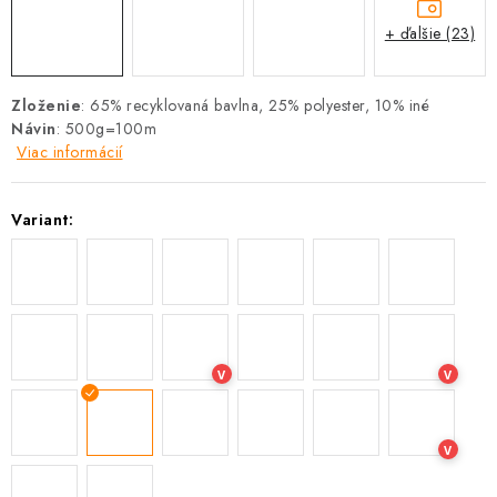
+ ďalšie (23)
Zloženie
:
65% recyklovaná bavlna, 25% polyester, 10% iné
Návin
: 500g=100m
Viac informácií
Variant:
V
V
V