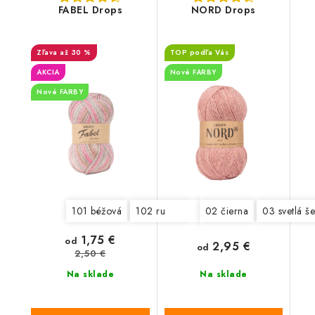
FABEL Drops
NORD Drops
až 30 %
TOP podľa Vás
AKCIA
Nové FARBY
Nové FARBY
101 béžová
102 ružová
103 šedomodrá
02 čierna
03 svetlá š
104 p
1,75 €
od
2,95 €
od
2,50 €
Na sklade
Na sklade