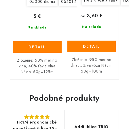
06012 svetlá šedá
06
05000 čierna
05401 šedobéžová
05402 camel
3,60 €
5 €
od
Na sklade
Na sklade
DETAIL
DETAIL
Zloženie: 95% merino
Zloženie: 60% merino
vlna, 5% viskóza Návin:
vlna, 40% ťavia vlna
50g=100m
Návin: 50g=125m
Podobné produkty
PRYM ergonomické
Addi ihlice TRIO
ponožkové ihlice 15 cm