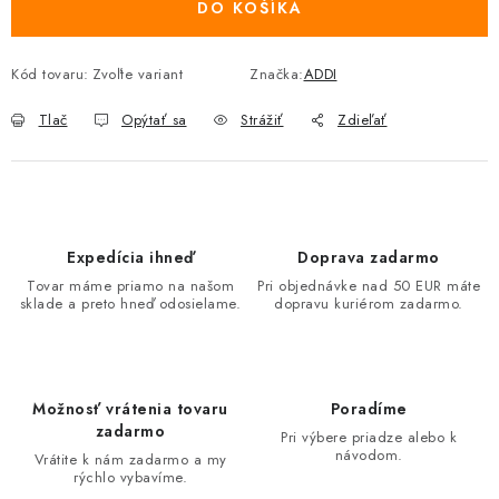
DO KOŠÍKA
Kód tovaru:
Zvoľte variant
Značka:
ADDI
Tlač
Opýtať sa
Strážiť
Zdieľať
Expedícia ihneď
Doprava zadarmo
Tovar máme priamo na našom
Pri objednávke nad 50 EUR máte
sklade a preto hneď odosielame.
dopravu kuriérom zadarmo.
Možnosť vrátenia tovaru
Poradíme
zadarmo
Pri výbere priadze alebo k
návodom.
Vrátite k nám zadarmo a my
rýchlo vybavíme.