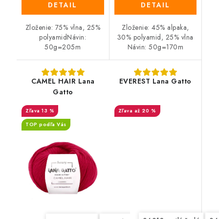
DETAIL
DETAIL
Zloženie: 75% vlna, 25%
Zloženie: 45% alpaka,
polyamidNávin:
30% polyamid, 25% vlna
50g=205m
Návin: 50g=170m
CAMEL HAIR Lana
EVEREST Lana Gatto
Gatto
13 %
až 20 %
TOP podľa Vás