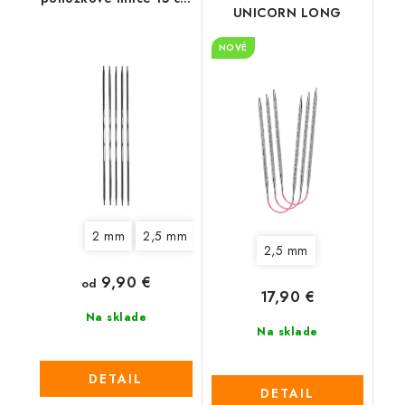
UNICORN LONG
- karbónové
NOVÉ
2 mm
2,5 mm
3 mm
3,5 mm
4 mm
2,5 mm
9,90 €
od
17,90 €
Na sklade
Na sklade
DETAIL
DETAIL