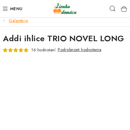
Prejsť
Hľad
na
obsah
Galantéria
NOVINKY*
Addi ihlice TRIO NOVEL LONG
KLBKÁ
Podrobnosti hodnotenia
16 hodnotení
GALANTÉRIA
ČASOPISY, NÁVODY
DARČEKOVÉ POUKÁŽKY
VÝPREDAJ!
O nás a výrobcoch
Ako nakupovať
Návody a video kurzy
VIDEO návody k ovládaniu e-shopu
Oznamy
Kontakty