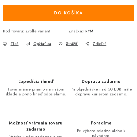
DO KOŠÍKA
Kód tovaru:
Zvoľte variant
Značka:
PRYM
Tlač
Opýtať sa
Strážiť
Zdieľať
Expedícia ihneď
Doprava zadarmo
Tovar máme priamo na našom
Pri objednávke nad 50 EUR máte
sklade a preto hneď odosielame.
dopravu kuriérom zadarmo.
Možnosť vrátenia tovaru
Poradíme
zadarmo
Pri výbere priadze alebo k
návodom.
Vrátite k nám zadarmo a my