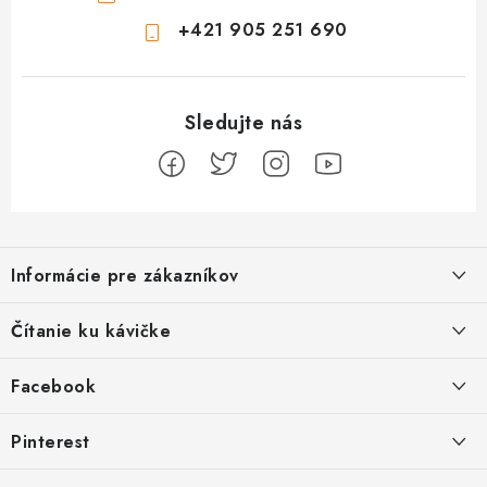
+421 905 251 690
Z
á
Informácie pre zákazníkov
p
ä
Ako sa registrovať
Čítanie ku kávičke
t
Ako vrátiť tovar
i
Ako to u nás funguje
Facebook
e
Postup pri reklamácii
Kedy odosielame balíky
Pinterest
Spôsoby doručenia a ceny
Kombinácie DROPS priadzí