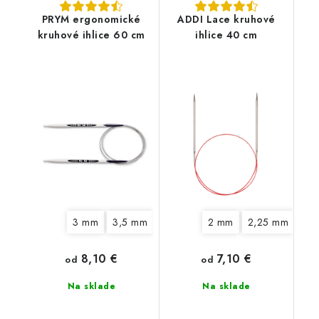
PRYM ergonomické
ADDI Lace kruhové
kruhové ihlice 60 cm
ihlice 40 cm
3 mm
3,5 mm
4 mm
4,5 mm
2 mm
2,25 mm
5 mm
6 mm
2,
8,10 €
7,10 €
od
od
Na sklade
Na sklade