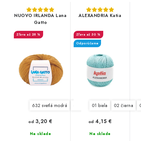
NUOVO IRLANDA Lana
ALEXANDRIA Katia
Gatto
až 28 %
až 30 %
Odporúčame
632 svetlá modrá
642 červená
01 biela
763 vanilkový kr
02 čierna
3,20 €
4,15 €
od
od
Na sklade
Na sklade