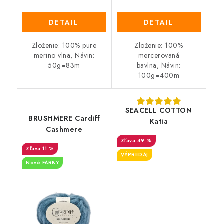
DETAIL
DETAIL
Zloženie: 100% pure
Zloženie: 100%
merino vlna, Návin:
mercerovaná
50g=83m
bavlna, Návin:
100g=400m
SEACELL COTTON
BRUSHMERE Cardiff
Katia
Cashmere
49 %
11 %
VÝPREDAJ
Nové FARBY