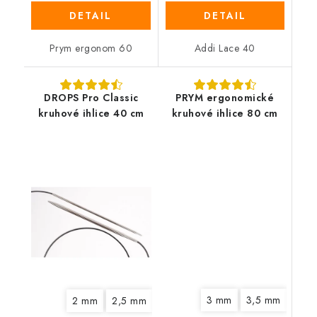
DETAIL
DETAIL
Prym ergonom 60
Addi Lace 40
DROPS Pro Classic
PRYM ergonomické
kruhové ihlice 40 cm
kruhové ihlice 80 cm
3 mm
3,5 mm
4 m
2 mm
2,5 mm
3 mm
3,5 mm
4 mm
4,5 