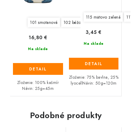
115 mätovo zelená
11
101 smotanová
102 béžová
103 tmavá béžová
3,45 €
16,80 €
Na sklade
Na sklade
DETAIL
DETAIL
Zloženie: 75% bavlna, 25%
Zloženie: 100% kašmír
lyocellNávin: 50g=120m
Návin: 25g=45m
Podobné produkty