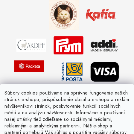
Kedy objednáme nový tovar
Ako sa orientovať v hrúbke priadzí
Obchodné podmienky
Vernostné zľavy
Ochrana osobných údajov
Strážny pes postráži
Žiadosť dotknutej osoby
Pletený slovník anglicky-česky
Pletený slovník česky-anglicky
Súbory cookies používame na správne fungovanie našich
stránok e-shopu, prispôsobenie obsahu e-shopu a reklám
návštevníkovi stránok, poskytovanie funkcií sociálnych
médií a na analýzu návštevnosti. Informácie o používaní
našej stránky tiež zdieľame so sociálnymi médiami,
reklamnými a analytickými partnermi. Náš e-shop a
partneri potrebujú Váš súhlas s použitím väčšiny súborov