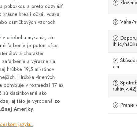
Zloženi
?
 s pokožkou a preto obzvlášť
o krásne kreslí očká, vďaka
Váha/ná
lebo osmičkových vzoroch.
?
 v priebehu mykania, ale
Doporu
?
ihlíc/háčik
né farbenie je potom síce
ateriálov a charakter
Skúšobn
?
e zafarbenie a výraznejšia
cm
rnej hrúbke 19,5 mikrónov
mnejších. Hrúbka vlnených
Spotreb
?
sa pohybuje v rozmedzí 17 až
rukáv,v.42)
3 sú klasifikované ako
dze, aj táto je vyrobená
zo
Pranie 
?
Južnej Ameriky
.
 českom jazyku.