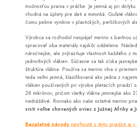
možnosťou prania v práčke. Je jemná aj pri dotyku
vhodná na úplety pre deti a miminká. Guľaté vlákn
čomu pekne vynikne v plastických, perličkových a
Výrobca sa rozhodol nespájať merino s bavlnou už
spracovať oba materiály najskôr oddelene. Násled
náročnejšie, ale zvýrazňuje vlastnosti každého z m
jednotlivých vlákien. Súčasne sa tak získa jasnejši
štruktúra vlákna. Používa sa merino vlna o prieme
teda veľmi jemná, klasifikovaná ako jedna z najje
vlákien používaných pri výrobe pletacích priadzí 
28 mikrónov, pričom všetky vlákna jemnejšie ako 2
nedráždivé. Rovnako ako naše ostatné merino pria
srsti voľne chovaných oviec z Južnej Afriky a 
Bezplatné návody
navrhnuté z tejto priadze aj v