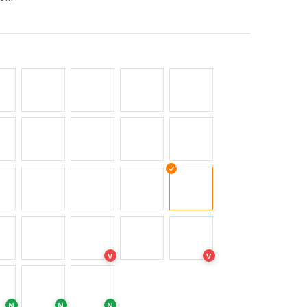
V
V
N
N
N