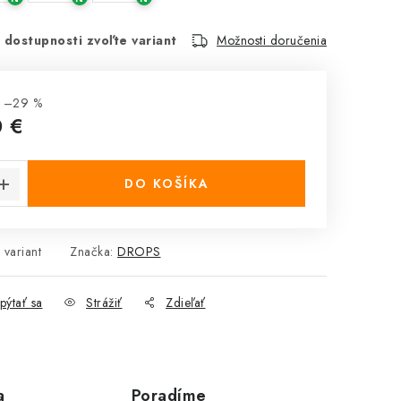
 dostupnosti zvoľte variant
Možnosti doručenia
ž –29 %
0 €
cena:
DO KOŠÍKA
 variant
Značka:
DROPS
pýtať sa
Strážiť
Zdieľať
a
Poradíme