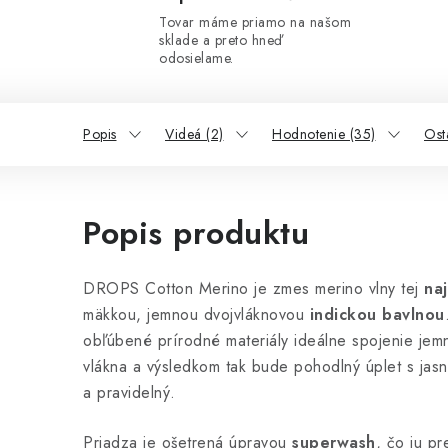
Tovar máme priamo na našom
sklade a preto hneď
odosielame.
Popis
Videá (2)
Hodnotenie (35)
Ost
Popis produktu
DROPS Cotton Merino je zmes merino vlny tej
naj
mäkkou, jemnou dvojvláknovou
indickou bavlnou
obľúbené prírodné materiály ideálne spojenie jemno
vlákna a výsledkom tak bude pohodlný úplet s jas
a pravidelný.
Priadza je ošetrená úpravou
superwash
, čo ju p