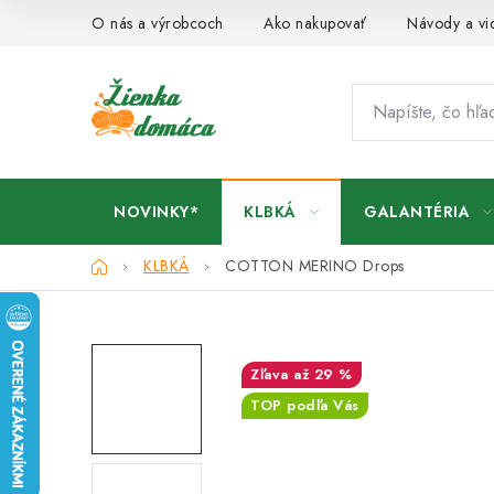
Prejsť
O nás a výrobcoch
Ako nakupovať
Návody a vi
na
obsah
NOVINKY*
KLBKÁ
GALANTÉRIA
Domov
KLBKÁ
COTTON MERINO Drops
až 29 %
TOP podľa Vás