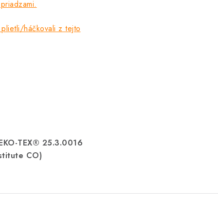
 priadzami.
plietli/háčkovali z tejto
OEKO-TEX® 25.3.0016
stitute CO)