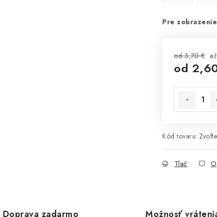
Pre zobrazenie
od 3,70 €
a
od
2,6
Jednotková 
Kód tovaru:
Zvoľte
Tlač
O
Doprava zadarmo
Možnosť vráteni