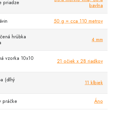
e priadze
bavlna
vin
50 g = cca 110 metrov
čená hrúbka
4 mm
a
á vzorka 10x10
21 očiek x 28 riadkov
a (dlhý
11 klbiek
v práčke
Áno