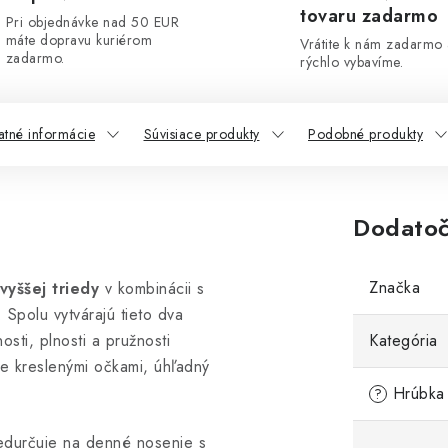
tovaru zadarmo
Pri objednávke nad 50 EUR
máte dopravu kuriérom
Vrátite k nám zadarmo
zadarmo.
rýchlo vybavíme.
atné informácie
Súvisiace produkty
Podobné produkty
Dodatoč
Značka
vyššej triedy
v kombinácii s
. Spolu vytvárajú tieto dva
sti, plnosti a pružnosti
Kategória
ne kreslenými očkami, úhľadný
Hrúbka 
?
redurčuje na denné nosenie s