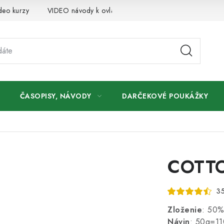
deo kurzy
VIDEO návody k ovládaniu e-shopu
Oznamy
ČASOPISY, NÁVODY
DARČEKOVÉ POUKÁŽKY
COTTO
35
Zloženie
: 50%
Návin
: 50g=1