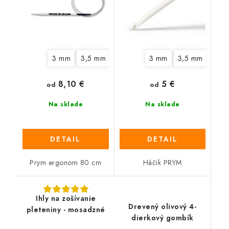
3 mm
3,5 mm
4 mm
4,5 mm
3 mm
3,5 mm
5 mm
6 mm
4,5
8,10 €
5 €
od
od
Na sklade
Na sklade
DETAIL
DETAIL
Prym ergonom 80 cm
Háčik PRYM
Ihly na zošívanie
Drevený olivový 4-
pleteniny - mosadzné
dierkový gombík