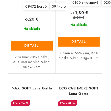
0100 smotanová
0206
09472 bordó
09475 šedá
09476 tmavá šedá
1,80 €
od
2,60 €
6,20 €
Na sklade
Na sklade
DETAIL
DETAIL
Zloženie: 65% vlna, 35%
Zloženie: 70% alpaka,
alpaka Návin: 50g=100m
30% merino vlna Návin:
50g=125m
MAXI SOFT Lana Gatto
ECO CASHMERE SOFT
Lana Gatto
24 %
37 %