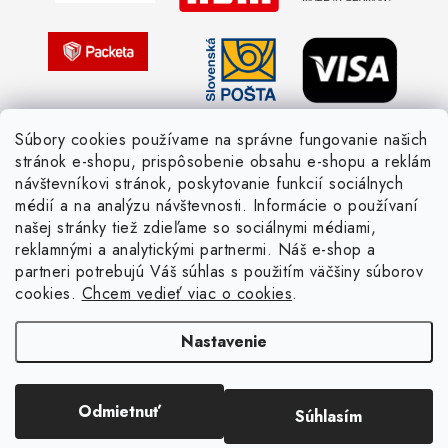
Pletený slovník česky-anglicky
Súbory cookies používame na správne fungovanie našich
stránok e-shopu, prispôsobenie obsahu e-shopu a reklám
návštevníkovi stránok, poskytovanie funkcií sociálnych
médií a na analýzu návštevnosti. Informácie o používaní
našej stránky tiež zdieľame so sociálnymi médiami,
reklamnými a analytickými partnermi. Náš e-shop a
partneri potrebujú Váš súhlas s použitím väčšiny súborov
cookies.
Chcem vedieť viac o cookies
.
Nastavenie
Copyright 2026
Žienka domáca
. Všetky práva vyhradené.
Upraviť nastavenie
cookies
Vytvoril Shoptet
Odmietnuť
Súhlasím
Odstúpiť od zmluvy