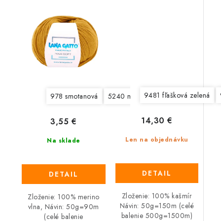
9481 fľašková zelená
978 smotanová
5240 magenta
5522 kobaltová m
14,30 €
3,55 €
Len na objednávku
Na sklade
DETAIL
DETAIL
Zloženie: 100% kašmír
Zloženie: 100% merino
Návin: 50g=150m (celé
vlna, Návin: 50g=90m
balenie 500g=1500m)
(celé balenie