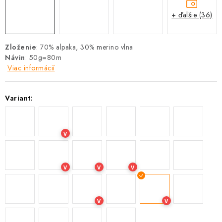
+ ďalšie (36)
Zloženie
: 70% alpaka, 30% merino vlna
Návin
: 50g=80m
Viac informácií
Variant:
V
V
V
V
V
V