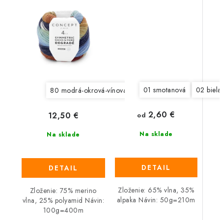
01 smotanová
02 biel
80 modrá-okrová-vínová
81 zelená-okrová-oranžov
2,60 €
12,50 €
od
Na sklade
Na sklade
DETAIL
DETAIL
Zloženie: 65% vlna, 35%
Zloženie: 75% merino
alpaka Návin: 50g=210m
vlna, 25% polyamid Návin:
100g=400m