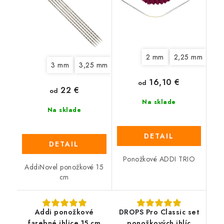
2 mm
2,25 mm
2,
3 mm
3,25 mm
3,5 mm
3,75 mm
4 mm
4
16,10 €
od
22 €
od
Na sklade
Na sklade
DETAIL
DETAIL
Ponožkové ADDI TRIO
AddiNovel ponožkové 15
cm
Addi ponožkové
DROPS Pro Classic set
farebné ihlice 15 cm
ponožkových ihlíc