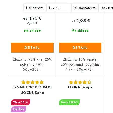
101 béžová
102 ružová
103 šedomodrá
01 smotanová
02 čier
104 p
1,75 €
od
2,95 €
od
2,50 €
Na sklade
Na sklade
DETAIL
DETAIL
Zloženie: 75% vlna, 25%
Zloženie: 45% alpaka,
polyamidNávin:
30% polyamid, 25% vlna
50g=205m
Návin: 50g=170m
SYMMETRIC DEGRADÉ
FLORA Drops
SOCKS Katia
10 %
Nové FARBY
LIMITKA