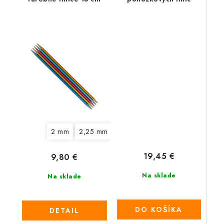
2 mm
2,25 mm
2,5 mm
2,75 mm
3 mm
3
19,45 €
9,80 €
Na sklade
Na sklade
DO KOŠÍKA
DETAIL