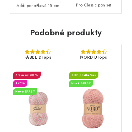
Pro Classic pon set
Addi ponožkové 15 cm
Podobné produkty
FABEL Drops
NORD Drops
až 30 %
TOP podľa Vás
AKCIA
Nové FARBY
Nové FARBY