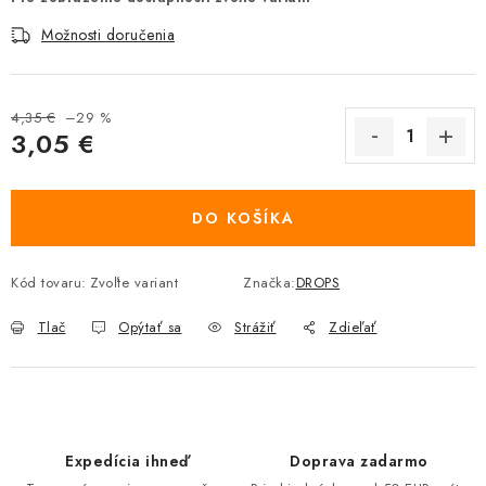
Možnosti doručenia
4,35 €
–29 %
3,05 €
Jednotková cena:
DO KOŠÍKA
Kód tovaru:
Zvoľte variant
Značka:
DROPS
Tlač
Opýtať sa
Strážiť
Zdieľať
Expedícia ihneď
Doprava zadarmo