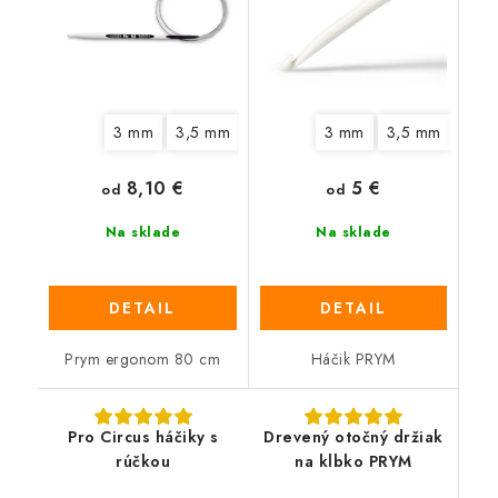
3 mm
3,5 mm
4 mm
4,5 mm
3 mm
3,5 mm
5 mm
6 mm
4,5
8,10 €
5 €
od
od
Na sklade
Na sklade
DETAIL
DETAIL
Prym ergonom 80 cm
Háčik PRYM
Pro Circus háčiky s
Drevený otočný držiak
rúčkou
na klbko PRYM