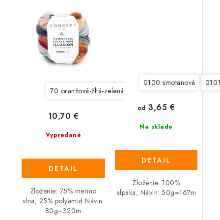
0100 smotanová
0101
70 oranžová-žltá-zelená-modrá-červená
3,65 €
od
10,70 €
Na sklade
Vypredané
DETAIL
DETAIL
Zloženie: 100%
Zloženie: 75% merino
alpaka, Návin: 50g=167m
vlna, 25% polyamid Návin:
80g=320m