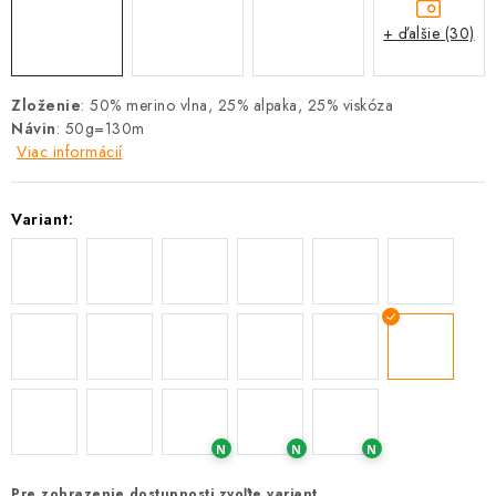
+ ďalšie (30)
Zloženie
: 50% merino vlna, 25% alpaka, 25% viskóza
Návin
: 50g=130m
Viac informácií
Variant:
N
N
N
Pre zobrazenie dostupnosti zvoľte variant