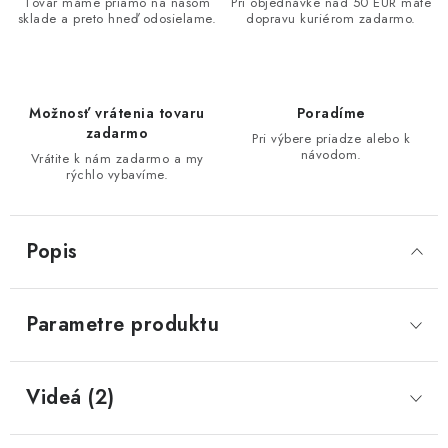
Tovar máme priamo na našom
Pri objednávke nad 50 EUR máte
sklade a preto hneď odosielame.
dopravu kuriérom zadarmo.
Možnosť vrátenia tovaru
Poradíme
zadarmo
Pri výbere priadze alebo k
návodom.
Vrátite k nám zadarmo a my
rýchlo vybavíme.
Popis
Parametre produktu
Videá (2)