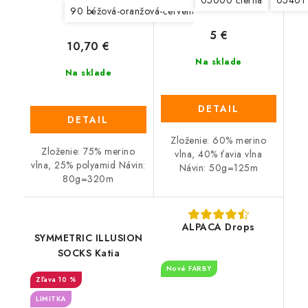
05000 čierna
05401 
90 béžová-oranžová-červená-čierna
92 modrá-béžo
5 €
10,70 €
Na sklade
Na sklade
DETAIL
DETAIL
Zloženie: 60% merino
Zloženie: 75% merino
vlna, 40% ťavia vlna
vlna, 25% polyamid Návin:
Návin: 50g=125m
80g=320m
ALPACA Drops
SYMMETRIC ILLUSION
SOCKS Katia
Nové FARBY
10 %
LIMITKA