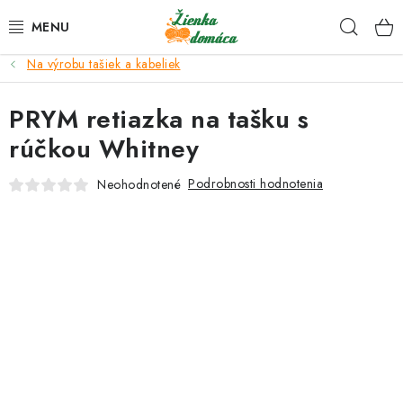
Prejsť
Hľad
na
obsah
Na výrobu tašiek a kabeliek
NOVINKY*
PRYM retiazka na tašku s
KLBKÁ
rúčkou Whitney
GALANTÉRIA
Podrobnosti hodnotenia
Neohodnotené
ČASOPISY, NÁVODY
DARČEKOVÉ POUKÁŽKY
VÝPREDAJ!
O nás a výrobcoch
Ako nakupovať
Návody a video kurzy
VIDEO návody k ovládaniu e-shopu
Oznamy
Kontakty