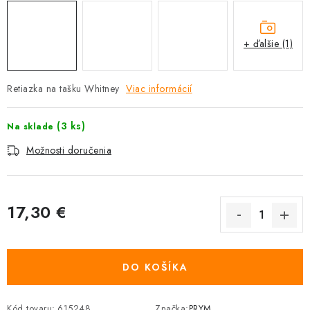
+ ďalšie (1)
Retiazka na tašku Whitney
Viac informácií
(3 ks)
Na sklade
Možnosti doručenia
17,30 €
Jednotková cena:
DO KOŠÍKA
Kód tovaru:
615248
Značka:
PRYM