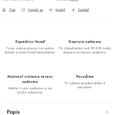
Tlač
Opýtať sa
Strážiť
Zdieľať
Expedícia ihneď
Doprava zadarmo
Tovar máme priamo na našom
Pri objednávke nad 50 EUR máte
sklade a preto hneď odosielame.
dopravu kuriérom zadarmo.
Možnosť vrátenia tovaru
Poradíme
zadarmo
Pri výbere priadze alebo k
návodom.
Vrátite k nám zadarmo a my
rýchlo vybavíme.
Popis