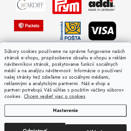
Žiadosť dotknutej osoby
Pletený slovník anglicky-česky
Pletený slovník česky-anglicky
Súbory cookies používame na správne fungovanie našich
stránok e-shopu, prispôsobenie obsahu e-shopu a reklám
návštevníkovi stránok, poskytovanie funkcií sociálnych
médií a na analýzu návštevnosti. Informácie o používaní
našej stránky tiež zdieľame so sociálnymi médiami,
reklamnými a analytickými partnermi. Náš e-shop a
partneri potrebujú Váš súhlas s použitím väčšiny súborov
cookies.
Chcem vedieť viac o cookies
.
Nastavenie
Copyright 2026
Žienka domáca
. Všetky práva vyhradené.
Upraviť nastavenie
cookies
Vytvoril Shoptet
Odmietnuť