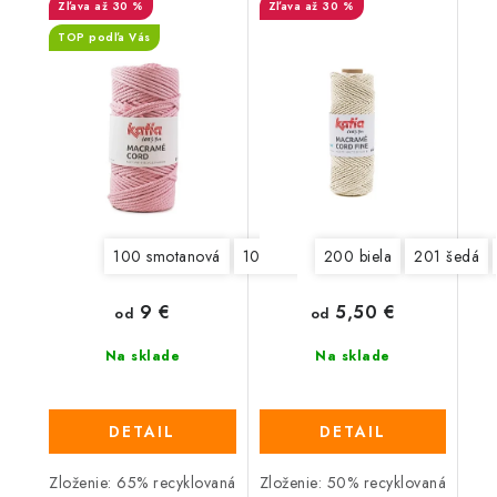
až 30 %
až 30 %
TOP podľa Vás
100 smotanová
101 ružová
200 biela
102 šedá
201 šedá
103 antra
9 €
5,50 €
od
od
Na sklade
Na sklade
DETAIL
DETAIL
Zloženie: 65% recyklovaná
Zloženie: 50% recyklovaná