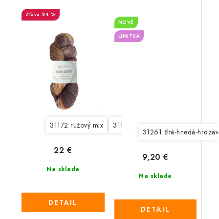
24 %
NOVÉ
LIMITKA
31172 ružový mix
31173 oranžovo hnedý mix
3117
31261 žltá-hnedá-hrdzav
22 €
9,20 €
Na sklade
Na sklade
DETAIL
DETAIL