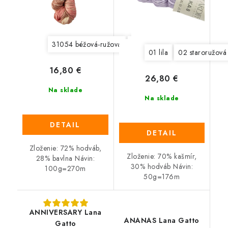
31054 béžová-ružová
31055 ružová-oranžová
31
01 lila
02 staroružová
16,80 €
26,80 €
Na sklade
Na sklade
DETAIL
DETAIL
Zloženie: 72% hodváb,
Zloženie: 70% kašmír,
28% bavlna Návin:
30% hodváb Návin:
100g=270m
50g=176m
ANNIVERSARY Lana
ANANAS Lana Gatto
Gatto