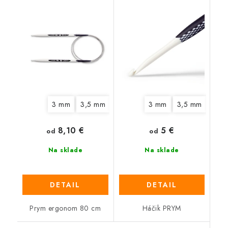
3 mm
3,5 mm
4 mm
4,5 mm
3 mm
3,5 mm
5 mm
6 mm
4,5
8,10 €
5 €
od
od
Na sklade
Na sklade
DETAIL
DETAIL
Prym ergonom 80 cm
Háčik PRYM