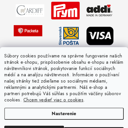
Strážny pes postráži
Žiadosť dotknutej osoby
Pletený slovník anglicky-česky
Pletený slovník česky-anglicky
Súbory cookies používame na správne fungovanie našich
stránok e-shopu, prispôsobenie obsahu e-shopu a reklám
návštevníkovi stránok, poskytovanie funkcií sociálnych
médií a na analýzu návštevnosti. Informácie o používaní
našej stránky tiež zdieľame so sociálnymi médiami,
reklamnými a analytickými partnermi. Náš e-shop a
partneri potrebujú Váš súhlas s použitím väčšiny súborov
cookies.
Chcem vedieť viac o cookies
.
Nastavenie
Copyright 2026
Žienka domáca
. Všetky práva vyhradené.
Upraviť nastavenie
cookies
Vytvoril Shoptet