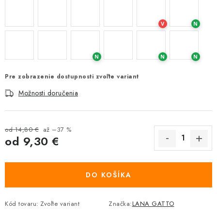
V
N
N
N
N
Pre zobrazenie dostupnosti zvoľte variant
Možnosti doručenia
od 14,80 €
až –37 %
od
9,30 €
Jednotková cena:
DO KOŠÍKA
Kód tovaru:
Zvoľte variant
Značka:
LANA GATTO