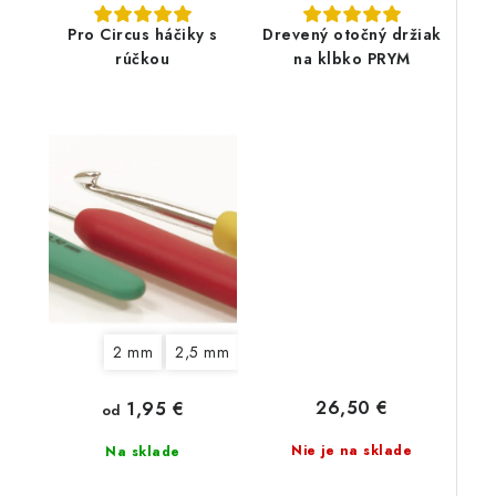
Pro Circus háčiky s
Drevený otočný držiak
rúčkou
na klbko PRYM
2 mm
2,5 mm
3 mm
3,5 mm
4 mm
4,5 
26,50 €
1,95 €
od
Nie je na sklade
Na sklade