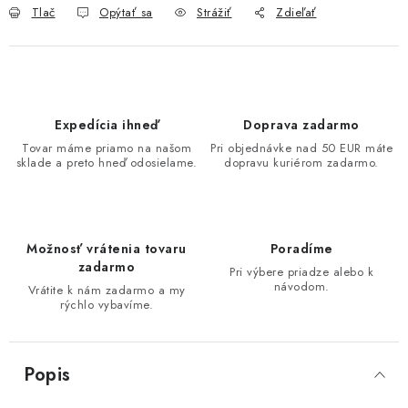
Tlač
Opýtať sa
Strážiť
Zdieľať
Expedícia ihneď
Doprava zadarmo
Tovar máme priamo na našom
Pri objednávke nad 50 EUR máte
sklade a preto hneď odosielame.
dopravu kuriérom zadarmo.
Možnosť vrátenia tovaru
Poradíme
zadarmo
Pri výbere priadze alebo k
návodom.
Vrátite k nám zadarmo a my
rýchlo vybavíme.
Popis